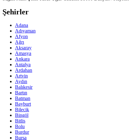
Şehirler
Adana
Adıyaman
Afyon
Ağrı
Aksaray
Amasya
Ankara
Antalya
Ardahan
Artvin
Aydın
Balıkesir
Bartın
Batman
Bayburt
Bilecik
Bingöl
Bitlis
Bolu
Burdur
Bursa