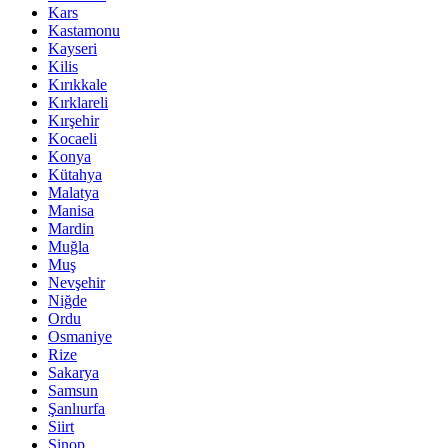
Kars
Kastamonu
Kayseri
Kilis
Kırıkkale
Kırklareli
Kırşehir
Kocaeli
Konya
Kütahya
Malatya
Manisa
Mardin
Muğla
Muş
Nevşehir
Niğde
Ordu
Osmaniye
Rize
Sakarya
Samsun
Şanlıurfa
Siirt
Sinop