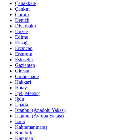
Çanakkale
Çankırı
Çorum
Denizli
Diyarbakır
Düzce
Edirne
Elazığ
Erzincan
Erzurum
Eskişehir
Gaziantep
Giresun
Gümüşhane
Hakkari
Hatay
İçel (Mersin)
Iğdır
Isparta
İstanbul (Anadolu Yakası)
İstanbul (Avrupa Yakası)
İzmir
Kahramanmaraş
Karabük
Karaman