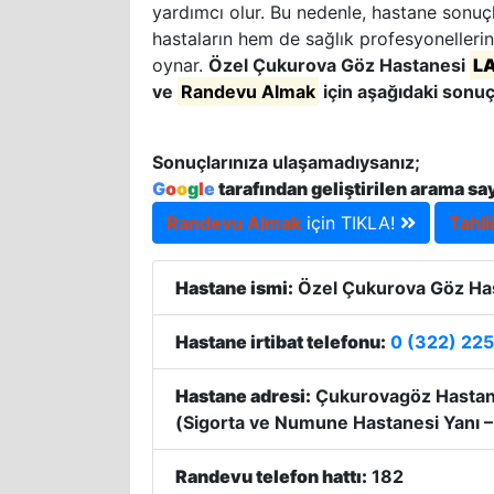
yardımcı olur. Bu nedenle, hastane sonuçla
hastaların hem de sağlık profesyonellerin
oynar.
Özel Çukurova Göz Hastanesi
L
ve
Randevu Almak
için aşağıdaki sonuçl
Sonuçlarınıza ulaşamadıysanız;
G
o
o
g
l
e
tarafından geliştirilen arama sa
Randevu Almak
için TIKLA!
Tahli
Hastane ismi:
Özel Çukurova Göz Ha
Hastane irtibat telefonu:
0 (322) 22
Hastane adresi:
Çukurovagöz Hastane
(Sigorta ve Numune Hastanesi Yanı –
Randevu telefon hattı:
182