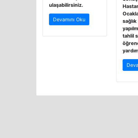
ulaşabilirsiniz.
Hastan
Ocakla
Devamını Oku
sağlık
yapılm
tahlil 
öğren
yardı
Deva