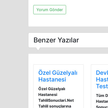
Benzer Yazılar
Özel Güzelyalı
Devl
Hastanesi
Has
Test
Özel Güzelyalı
Hastanesi
Tüm D
TahlilSonuclari.Net
Hastan
Tahlil sonuçlarına
Sonuçl