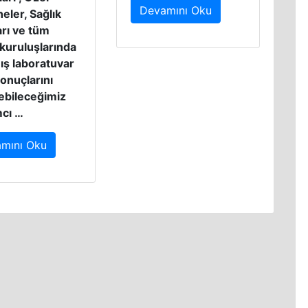
Devamını Oku
eler, Sağlık
rı ve tüm
 kuruluşlarında
ış laboratuvar
sonuçlarını
ebileceğimiz
mcı …
mını Oku