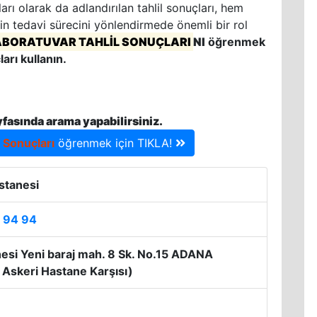
rı olarak da adlandırılan tahlil sonuçları, hem
in tedavi sürecini yönlendirmede önemli bir rol
ABORATUVAR TAHLİL SONUÇLARI
NI
öğrenmek
arı kullanın.
yfasında arama yapabilirsiniz.
l Sonuçları
öğrenmek için TIKLA!
stanesi
5 94 94
si Yeni baraj mah. 8 Sk. No.15 ADANA
 Askeri Hastane Karşısı)