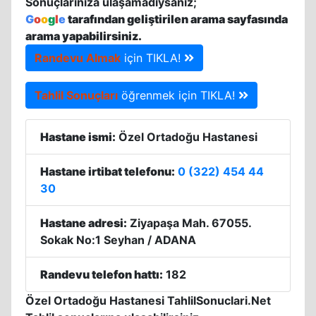
Sonuçlarınıza ulaşamadıysanız;
G
o
o
g
l
e
tarafından geliştirilen arama sayfasında
arama yapabilirsiniz.
Randevu Almak
için TIKLA!
Tahlil Sonuçları
öğrenmek için TIKLA!
Hastane ismi:
Özel Ortadoğu Hastanesi
Hastane irtibat telefonu:
0 (322) 454 44
30
Hastane adresi:
Ziyapaşa Mah. 67055.
Sokak No:1 Seyhan / ADANA
Randevu telefon hattı:
182
Özel Ortadoğu Hastanesi TahlilSonuclari.Net