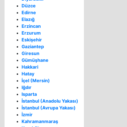
Düzce
Edirne
Elazığ
Erzincan
Erzurum
Eskişehir
Gaziantep
Giresun
Gümüşhane
Hakkari
Hatay
İçel (Mersin)
Iğdır
Isparta
İstanbul (Anadolu Yakası)
İstanbul (Avrupa Yakası)
İzmir
Kahramanmaraş