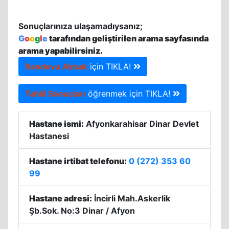
Sonuçlarınıza ulaşamadıysanız;
G
o
o
g
l
e
tarafından geliştirilen arama sayfasında
arama yapabilirsiniz.
Randevu Almak
için TIKLA!
Tahlil Sonuçları
öğrenmek için TIKLA!
Hastane ismi:
Afyonkarahisar Dinar Devlet
Hastanesi
Hastane irtibat telefonu:
0 (272) 353 60
99
Hastane adresi:
İncirli Mah.Askerlik
Şb.Sok. No:3 Dinar / Afyon