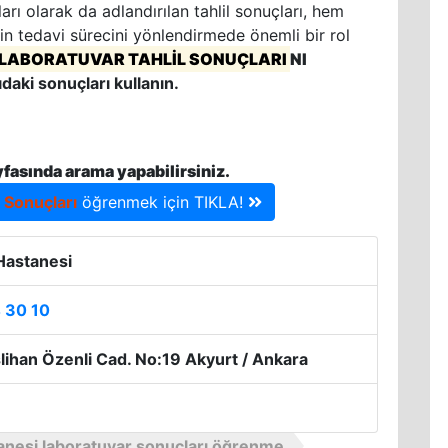
rı olarak da adlandırılan tahlil sonuçları, hem
in tedavi sürecini yönlendirmede önemli bir rol
LABORATUVAR TAHLİL SONUÇLARI
NI
ıdaki sonuçları kullanın.
yfasında arama yapabilirsiniz.
l Sonuçları
öğrenmek için TIKLA!
Hastanesi
 30 10
lihan Özenli Cad. No:19 Akyurt / Ankara
anesi laboratuvar sonuçları öğrenme