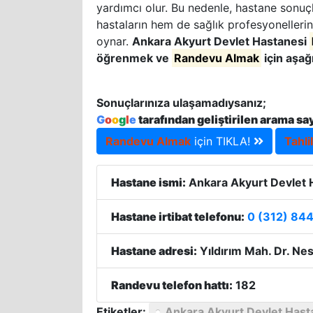
yardımcı olur. Bu nedenle, hastane sonuçla
hastaların hem de sağlık profesyonellerin
oynar.
Ankara Akyurt Devlet Hastanesi
öğrenmek ve
Randevu Almak
için aşağ
Sonuçlarınıza ulaşamadıysanız;
G
o
o
g
l
e
tarafından geliştirilen arama sa
Randevu Almak
için TIKLA!
Tahli
Hastane ismi:
Ankara Akyurt Devlet 
Hastane irtibat telefonu:
0 (312) 844
Hastane adresi:
Yıldırım Mah. Dr. Nes
Randevu telefon hattı:
182
Etiketler:
Ankara Akyurt Devlet Hast