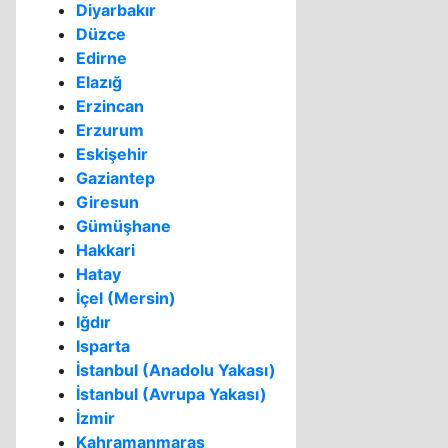
Diyarbakır
Düzce
Edirne
Elazığ
Erzincan
Erzurum
Eskişehir
Gaziantep
Giresun
Gümüşhane
Hakkari
Hatay
İçel (Mersin)
Iğdır
Isparta
İstanbul (Anadolu Yakası)
İstanbul (Avrupa Yakası)
İzmir
Kahramanmaraş