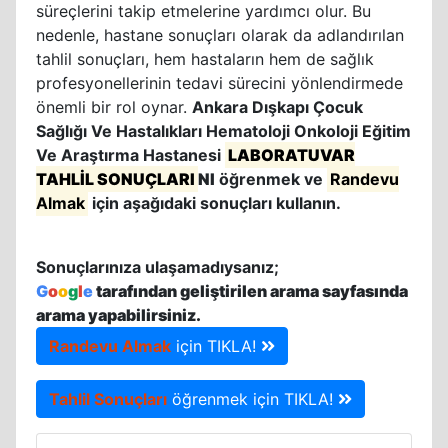
süreçlerini takip etmelerine yardımcı olur. Bu
nedenle, hastane sonuçları olarak da adlandırılan
tahlil sonuçları, hem hastaların hem de sağlık
profesyonellerinin tedavi sürecini yönlendirmede
önemli bir rol oynar.
Ankara Dışkapı Çocuk
Sağlığı Ve Hastalıkları Hematoloji Onkoloji Eğitim
Ve Araştırma Hastanesi
LABORATUVAR
TAHLİL SONUÇLARI
NI
öğrenmek ve
Randevu
Almak
için aşağıdaki sonuçları kullanın.
Sonuçlarınıza ulaşamadıysanız;
G
o
o
g
l
e
tarafından geliştirilen arama sayfasında
arama yapabilirsiniz.
Randevu Almak
için TIKLA!
Tahlil Sonuçları
öğrenmek için TIKLA!