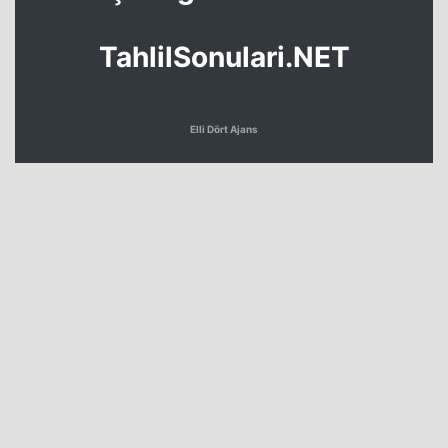
TahlilSonulari.NET
Elli Dört Ajans