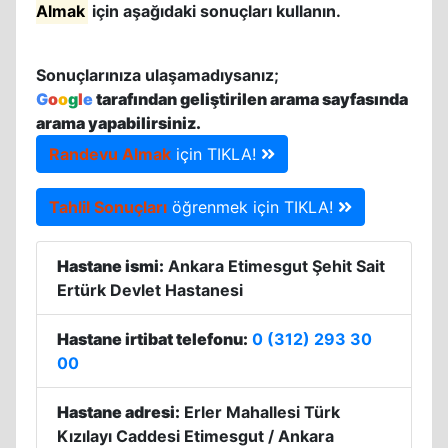
Almak
için aşağıdaki sonuçları kullanın.
Sonuçlarınıza ulaşamadıysanız;
G
o
o
g
l
e
tarafından geliştirilen arama sayfasında
arama yapabilirsiniz.
Randevu Almak
için TIKLA!
Tahlil Sonuçları
öğrenmek için TIKLA!
Hastane ismi:
Ankara Etimesgut Şehit Sait
Ertürk Devlet Hastanesi
Hastane irtibat telefonu:
0 (312) 293 30
00
Hastane adresi:
Erler Mahallesi Türk
Kızılayı Caddesi Etimesgut / Ankara