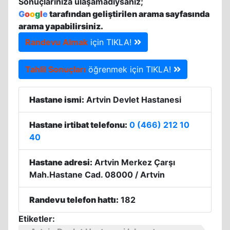
Sonuçlarınıza ulaşamadıysanız;
G
o
o
g
l
e
tarafından geliştirilen arama sayfasında
arama yapabilirsiniz.
Randevu Almak
için TIKLA!
Tahlil Sonuçları
öğrenmek için TIKLA!
Hastane ismi:
Artvin Devlet Hastanesi
Hastane irtibat telefonu:
0 (466) 212 10
40
Hastane adresi:
Artvin Merkez Çarşı
Mah.Hastane Cad. 08000 / Artvin
Randevu telefon hattı:
182
Etiketler: