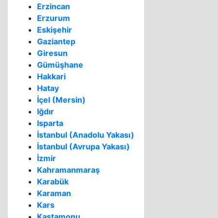
Erzincan
Erzurum
Eskişehir
Gaziantep
Giresun
Gümüşhane
Hakkari
Hatay
İçel (Mersin)
Iğdır
Isparta
İstanbul (Anadolu Yakası)
İstanbul (Avrupa Yakası)
İzmir
Kahramanmaraş
Karabük
Karaman
Kars
Kastamonu