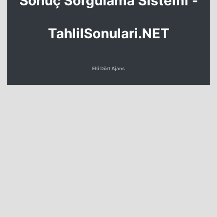
Sonuç Sorgulama Sistemi -
TahlilSonulari.NET
Elli Dört Ajans