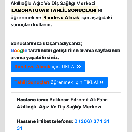
Akıllıoğlu Ağız Ve Diş Sağlığı Merkezi
LABORATUVAR TAHLİL SONUÇLARI
NI
öğrenmek ve
Randevu Almak
için aşağıdaki
sonuçları kullanın.
Sonuçlarınıza ulaşamadıysanız;
G
o
o
g
l
e
tarafından geliştirilen arama sayfasında
arama yapabilirsiniz.
Randevu Almak
için TIKLA!
Tahlil Sonuçları
öğrenmek için TIKLA!
Hastane ismi:
Balıkesir Edremit Ali Fahri
Akıllıoğlu Ağız Ve Diş Sağlığı Merkezi
Hastane irtibat telefonu:
0 (266) 374 31
31