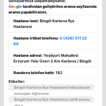
Sonuçlarınıza ulaşamadıysanız;
G
o
o
g
l
e
tarafından geliştirilen arama sayfasında
arama yapabilirsiniz.
Hastane ismi:
Bingöl Karlıova İlçe
Hastanesi
Hastane irtibat telefonu:
0 (426) 511 22
66
Hastane adresi:
Yeşilyurt Mahallesi
Erzurum Yolu Üzeri 3.Km Karlıova / Bingöl
Randevu telefon hattı:
182
Etiketler:
Bingöl Karlıova İlçe Hastanesi laboratuvar
sonuçları öğrenme
Bingöl Karlıova İlçe Hastanesi tahlil sonuç
alma