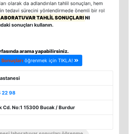
rı olarak da adlandırılan tahlil sonuçları, hem
in tedavi sürecini yönlendirmede önemli bir rol
LABORATUVAR TAHLİL SONUÇLARI
NI
ıdaki sonuçları kullanın.
yfasında arama yapabilirsiniz.
l Sonuçları
öğrenmek için TIKLA!
astanesi
5 22 98
k Cd. No:1 15300 Bucak / Burdur
nesi laboratuvar sonuçları öğrenme