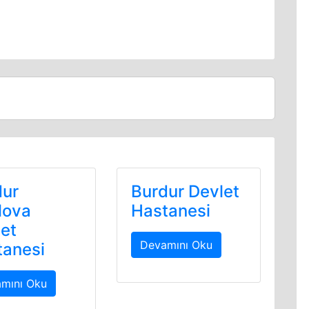
dur
Burdur Devlet
lova
Hastanesi
et
Devamını Oku
tanesi
mını Oku