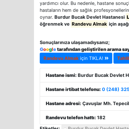
yardımcı olur. Bu nedenle, hastane sonuçla
hastaların hem de sağlık profesyonellerin
oynar.
Burdur Bucak Devlet Hastanesi
öğrenmek ve
Randevu Almak
için aşağ
Sonuçlarınıza ulaşamadıysanız;
G
o
o
g
l
e
tarafından geliştirilen arama sa
Randevu Almak
için TIKLA!
Tahli
Hastane ismi:
Burdur Bucak Devlet H
Hastane irtibat telefonu:
0 (248) 32
Hastane adresi:
Çavuşlar Mh. Tepeci
Randevu telefon hattı:
182
Etiketler:
Burdur Bucak Devlet Hasta