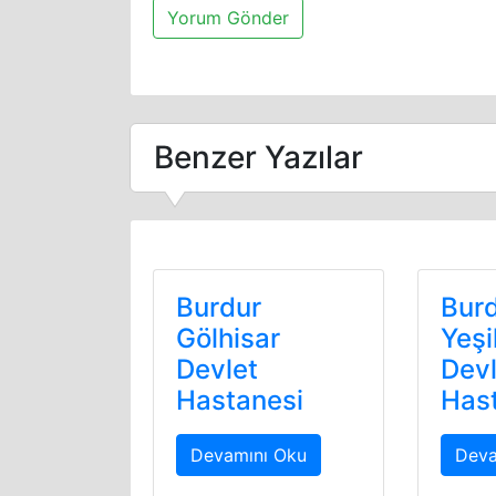
Benzer Yazılar
Burdur
Bur
Gölhisar
Yeşi
Devlet
Devl
Hastanesi
Has
Devamını Oku
Deva