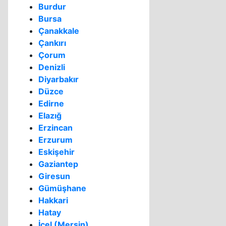
Burdur
Bursa
Çanakkale
Çankırı
Çorum
Denizli
Diyarbakır
Düzce
Edirne
Elazığ
Erzincan
Erzurum
Eskişehir
Gaziantep
Giresun
Gümüşhane
Hakkari
Hatay
İçel (Mersin)