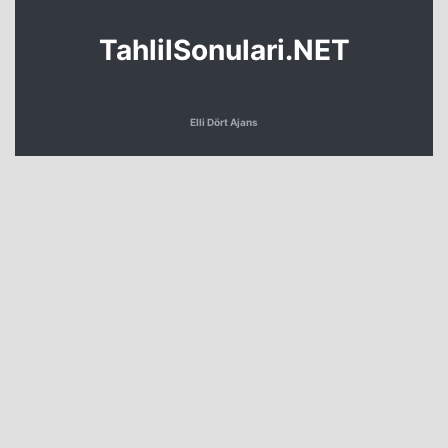
TahlilSonulari.NET
Elli Dört Ajans