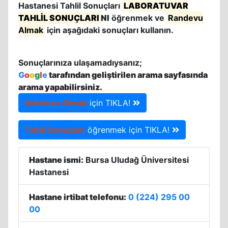
Hastanesi Tahlil Sonuçları
LABORATUVAR
TAHLİL SONUÇLARI
NI
öğrenmek ve
Randevu
Almak
için aşağıdaki sonuçları kullanın.
Sonuçlarınıza ulaşamadıysanız;
G
o
o
g
l
e
tarafından geliştirilen arama sayfasında
arama yapabilirsiniz.
Randevu Almak
için TIKLA!
Tahlil Sonuçları
öğrenmek için TIKLA!
Hastane ismi:
Bursa Uludağ Üniversitesi
Hastanesi
Hastane irtibat telefonu:
0 (224) 295 00
00