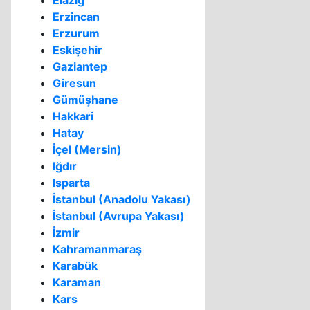
Elazığ
Erzincan
Erzurum
Eskişehir
Gaziantep
Giresun
Gümüşhane
Hakkari
Hatay
İçel (Mersin)
Iğdır
Isparta
İstanbul (Anadolu Yakası)
İstanbul (Avrupa Yakası)
İzmir
Kahramanmaraş
Karabük
Karaman
Kars