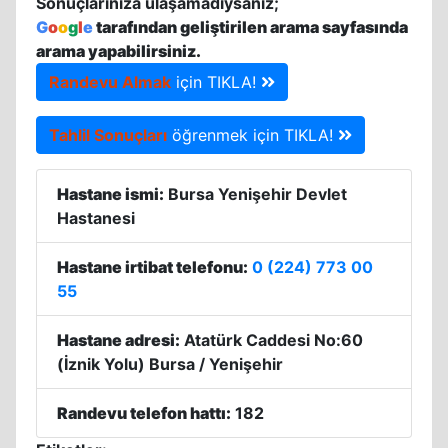
Sonuçlarınıza ulaşamadıysanız;
G
o
o
g
l
e
tarafından geliştirilen arama sayfasında
arama yapabilirsiniz.
Randevu Almak
için TIKLA!
Tahlil Sonuçları
öğrenmek için TIKLA!
Hastane ismi:
Bursa Yenişehir Devlet
Hastanesi
Hastane irtibat telefonu:
0 (224) 773 00
55
Hastane adresi:
Atatürk Caddesi No:60
(İznik Yolu) Bursa / Yenişehir
Randevu telefon hattı:
182