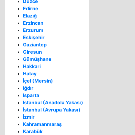
Düzce
Edirne
Elazığ
Erzincan
Erzurum
Eskişehir
Gaziantep
Giresun
Gümüşhane
Hakkari
Hatay
İçel (Mersin)
Iğdır
Isparta
İstanbul (Anadolu Yakası)
İstanbul (Avrupa Yakası)
İzmir
Kahramanmaraş
Karabük