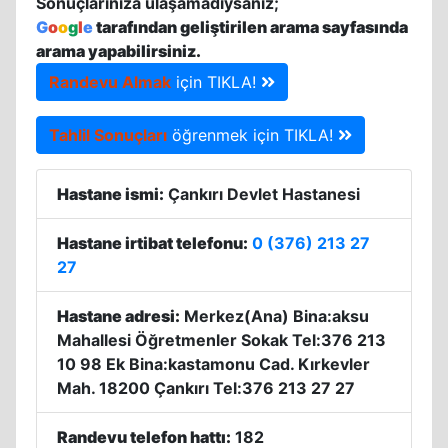
Sonuçlarınıza ulaşamadıysanız;
G
o
o
g
l
e
tarafından geliştirilen arama sayfasında
arama yapabilirsiniz.
Randevu Almak
için TIKLA!
Tahlil Sonuçları
öğrenmek için TIKLA!
Hastane ismi:
Çankırı Devlet Hastanesi
Hastane irtibat telefonu:
0 (376) 213 27
27
Hastane adresi:
Merkez(Ana) Bina:aksu
Mahallesi Öğretmenler Sokak Tel:376 213
10 98 Ek Bina:kastamonu Cad. Kırkevler
Mah. 18200 Çankırı Tel:376 213 27 27
Randevu telefon hattı:
182