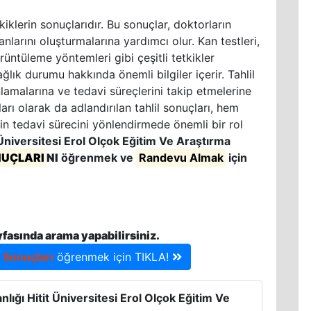
kiklerin sonuçlarıdır. Bu sonuçlar, doktorların
anlarını oluşturmalarına yardımcı olur. Kan testleri,
örüntüleme yöntemleri gibi çeşitli tetkikler
ğlık durumu hakkında önemli bilgiler içerir. Tahlil
nlamalarına ve tedavi süreçlerini takip etmelerine
rı olarak da adlandırılan tahlil sonuçları, hem
in tedavi sürecini yönlendirmede önemli bir rol
 Üniversitesi Erol Olçok Eğitim Ve Araştırma
NUÇLARI
NI
öğrenmek ve
Randevu Almak
için
yfasında arama yapabilirsiniz.
l Sonuçları
öğrenmek için TIKLA!
lığı Hitit Üniversitesi Erol Olçok Eğitim Ve