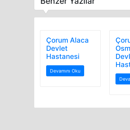
Benzer Yazılar
Çorum Alaca
Çor
Devlet
Osm
Hastanesi
Devl
Has
Devamını Oku
Deva