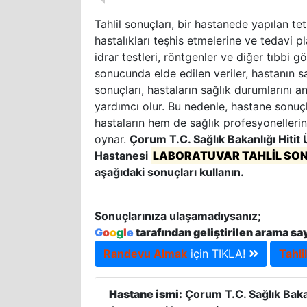
Tahlil sonuçları, bir hastanede yapılan tet
hastalıkları teşhis etmelerine ve tedavi pl
idrar testleri, röntgenler ve diğer tıbbi g
sonucunda elde edilen veriler, hastanın sa
sonuçları, hastaların sağlık durumlarını a
yardımcı olur. Bu nedenle, hastane sonuçla
hastaların hem de sağlık profesyonellerin
oynar.
Çorum T.C. Sağlık Bakanlığı Hitit
Hastanesi
LABORATUVAR TAHLİL SO
aşağıdaki sonuçları kullanın.
Sonuçlarınıza ulaşamadıysanız;
G
o
o
g
l
e
tarafından geliştirilen arama sa
Randevu Almak
için TIKLA!
Tahli
Hastane ismi:
Çorum T.C. Sağlık Bakan