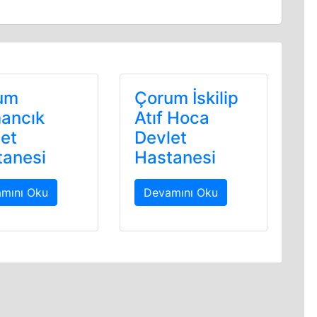
um
Çorum İskilip
ancık
Atıf Hoca
et
Devlet
tanesi
Hastanesi
mını Oku
Devamını Oku