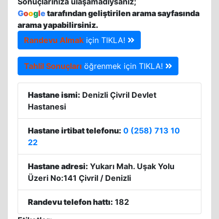
Sonuçlarınıza ulaşamadıysanız;
G
o
o
g
l
e
tarafından geliştirilen arama sayfasında
arama yapabilirsiniz.
Randevu Almak
için TIKLA!
Tahlil Sonuçları
öğrenmek için TIKLA!
Hastane ismi:
Denizli Çivril Devlet
Hastanesi
Hastane irtibat telefonu:
0 (258) 713 10
22
Hastane adresi:
Yukarı Mah. Uşak Yolu
Üzeri No:141 Çivril / Denizli
Randevu telefon hattı:
182