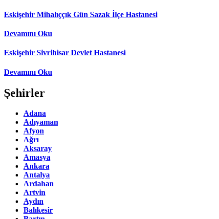
Eskişehir Mihalıççık Gün Sazak İlçe Hastanesi
Devamını Oku
Eskişehir Sivrihisar Devlet Hastanesi
Devamını Oku
Şehirler
Adana
Adıyaman
Afyon
Ağrı
Aksaray
Amasya
Ankara
Antalya
Ardahan
Artvin
Aydın
Balıkesir
Bartın