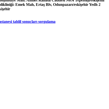
oşnudiye Mah. Ahmet Kanatlı Caddesi No:4 Tepebaşı/eskişehir
ikliniği: Emek Mah, Ertaş Blv, Odunpazarı/eskişehir Yedh 2
işehir
stanesi tahlil sonuçları sorgulama