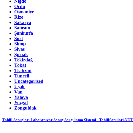
Niğde
Ordu
Osmaniye
Rize
Sakarya
Samsun
Şanlıurfa
Siirt
Sinop
Sivas
Şırnak
Tekirdağ
Tokat
Trabzon
Tunceli
Uncategorized
Uşak
Van
Yalova
Yozgat
Zonguldak
Tahlil Sonuçları Laboratuvar Sonuç Sorgulama Sistemi - TahlilSonulari.NET