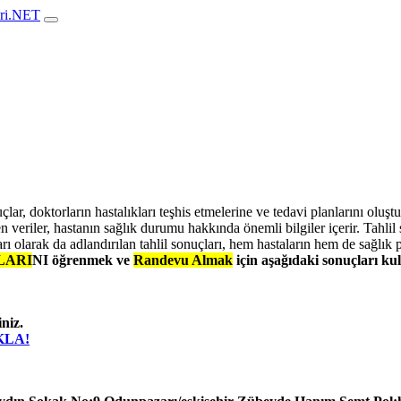
ari.NET
lar, doktorların hastalıkları teşhis etmelerine ve tedavi planlarını oluştu
n veriler, hastanın sağlık durumu hakkında önemli bilgiler içerir. Tahlil
rı olarak da adlandırılan tahlil sonuçları, hem hastaların hem de sağlık
LARI
NI
öğrenmek ve
Randevu Almak
için aşağıdaki sonuçları kul
niz.
IKLA!