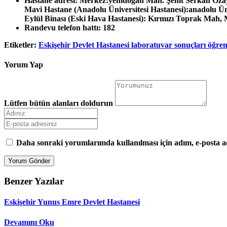
Hastane adresi:
Merkez:yenidoğan Mah. Şehit Serkan Özay
Mavi Hastane (Anadolu Üniversitesi Hastanesi):anadolu Ü
Eylül Binası (Eski Hava Hastanesi): Kırmızı Toprak Mah,
Randevu telefon hattı:
182
Etiketler:
Eskişehir Devlet Hastanesi laboratuvar sonuçları öğre
Yorum Yap
Lütfen bütün alanları doldurun
Daha sonraki yorumlarımda kullanılması için adım, e-posta ad
Benzer Yazılar
Eskişehir Yunus Emre Devlet Hastanesi
Devamını Oku