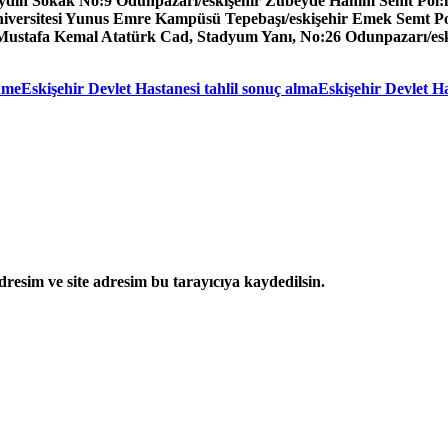
dın Sokak No:9 Odunpazarı/eskişehir Zübeyde Hanım Semt Pol:h
niversitesi Yunus Emre Kampüsü Tepebaşı/eskişehir Emek Semt Pol
 Mustafa Kemal Atatürk Cad, Stadyum Yanı, No:26 Odunpazarı/esk
nme
Eskişehir Devlet Hastanesi tahlil sonuç alma
Eskişehir Devlet Ha
resim ve site adresim bu tarayıcıya kaydedilsin.