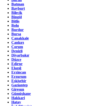
Batman
Bayburt
Bilecik
Bingöl
Bitlis
Bolu
Burdur
Bursa
Çanakkale
Çankırı
Çorum
Denizli
Diyarbakır
Düzce
Edirne
Elazığ
Erzincan
Erzurum
Eskişehir
Gaziantep
Giresun
Gümüşhane
Hakkari
Hatay