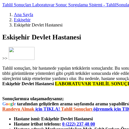
Tahlil Sonuçları Laboratuvar Sonuç Sorgulama Sistemi - TahlilSonul
Ana Sayfa
Eskişehir
Eskişehir Devlet Hastanesi
Eskişehir Devlet Hastanesi
>>
Tahlil sonuçları, bir hastanede yapılan tetkiklerin sonuçlarıdır. Bu sonuç
tıbbi görüntüleme yöntemleri gibi çeşitli tetkikler sonucunda elde edile
süreçlerini takip etmelerine yardımcı olur. Bu nedenle, hastane sonuçla
Eskişehir Devlet Hastanesi
LABORATUVAR TAHLİL SONUÇ
Sonuçlarınıza ulaşamadıysanız;
G
o
o
g
l
e
tarafından geliştirilen arama sayfasında arama yapabilirsi
Randevu Almak
için TIKLA!
Tahlil Sonuçları
öğrenmek için T
Hastane ismi:
Eskişehir Devlet Hastanesi
Hastane irtibat telefonu:
0 (222) 237 48 00