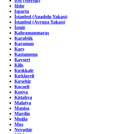
İçel (Mersin)
Iğdır
Isparta
İstanbul (Anadolu Yakası)
İstanbul (Avrupa Yakası)
İzmir
Kahramanmaraş
Karabük
Karaman
Kars
Kastamonu
Kayseri
Kilis
Kırıkkale
Kırklareli
Kırşehir
Kocaeli
Konya
Kütahya
Malatya
Manisa
Mardin
Muğla
Muş
Nevşehir