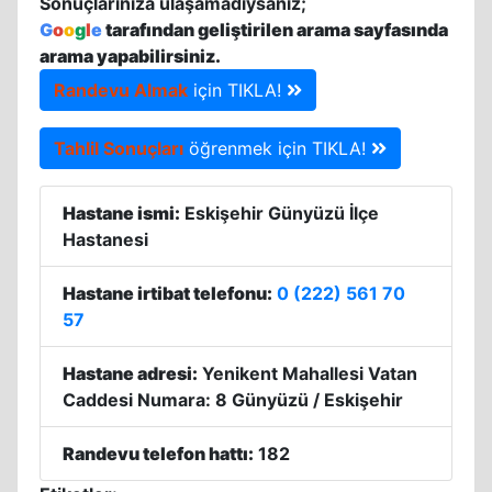
Sonuçlarınıza ulaşamadıysanız;
G
o
o
g
l
e
tarafından geliştirilen arama sayfasında
arama yapabilirsiniz.
Randevu Almak
için TIKLA!
Tahlil Sonuçları
öğrenmek için TIKLA!
Hastane ismi:
Eskişehir Günyüzü İlçe
Hastanesi
Hastane irtibat telefonu:
0 (222) 561 70
57
Hastane adresi:
Yenikent Mahallesi Vatan
Caddesi Numara: 8 Günyüzü / Eskişehir
Randevu telefon hattı:
182