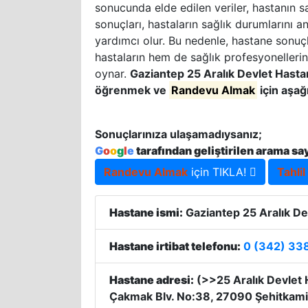
sonucunda elde edilen veriler, hastanın sa
sonuçları, hastaların sağlık durumlarını a
yardımcı olur. Bu nedenle, hastane sonuçla
hastaların hem de sağlık profesyonellerin
oynar.
Gaziantep 25 Aralık Devlet Hast
öğrenmek ve
Randevu Almak
için aşağ
Sonuçlarınıza ulaşamadıysanız;
G
o
o
g
l
e
tarafından geliştirilen arama sa
Randevu Almak
için TIKLA!
Tahlil
Hastane ismi:
Gaziantep 25 Aralık De
Hastane irtibat telefonu:
0 (342) 33
Hastane adresi:
(>>25 Aralık Devlet 
Çakmak Blv. No:38, 27090 Şehitkamil