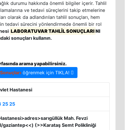
ğlık durumu hakkında önemli bilgiler içerir. Tahlil
nlamalarına ve tedavi süreçlerini takip etmelerine
rı olarak da adlandırılan tahlil sonuçları, hem
in tedavi sürecini yönlendirmede önemli bir rol
anesi
LABORATUVAR TAHLİL SONUÇLARI
NI
ıdaki sonuçları kullanın.
yfasında arama yapabilirsiniz.
 Sonuçları
öğrenmek için TIKLA!
vlet Hastanesi
8 25 25
Hastanesi>adres>sarıgüllük Mah. Fevzi
/gaziantep<<) (>>Karataş Semt Polikliniği