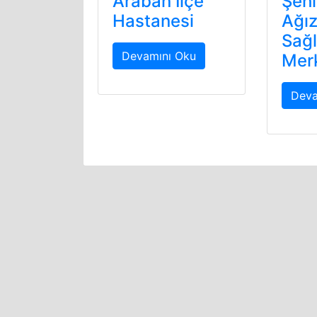
Araban İlçe
Şehi
Hastanesi
Ağız
Sağl
Devamını Oku
Mer
Deva