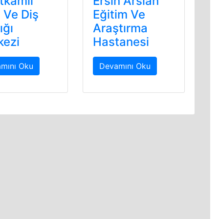
tkamil
Ersin Arslan
 Ve Diş
Eğitim Ve
ığı
Araştırma
kezi
Hastanesi
mını Oku
Devamını Oku