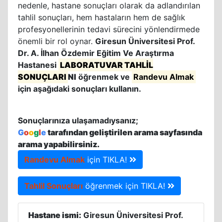
nedenle, hastane sonuçları olarak da adlandırılan
tahlil sonuçları, hem hastaların hem de sağlık
profesyonellerinin tedavi sürecini yönlendirmede
önemli bir rol oynar.
Giresun Üniversitesi Prof.
Dr. A. İlhan Özdemir Eğitim Ve Araştırma
Hastanesi
LABORATUVAR TAHLİL
SONUÇLARI
NI
öğrenmek ve
Randevu Almak
için aşağıdaki sonuçları kullanın.
Sonuçlarınıza ulaşamadıysanız;
G
o
o
g
l
e
tarafından geliştirilen arama sayfasında
arama yapabilirsiniz.
Randevu Almak
için TIKLA!
Tahlil Sonuçları
öğrenmek için TIKLA!
Hastane ismi:
Giresun Üniversitesi Prof.