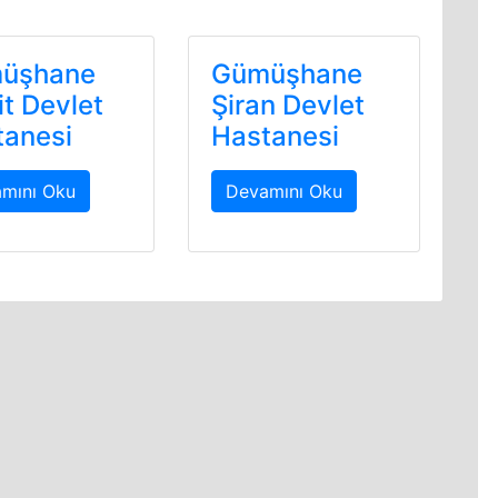
üşhane
Gümüşhane
it Devlet
Şiran Devlet
tanesi
Hastanesi
mını Oku
Devamını Oku