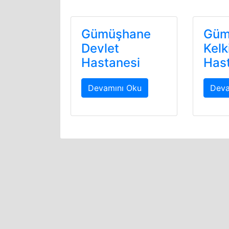
Gümüşhane
Güm
Devlet
Kelk
Hastanesi
Has
Devamını Oku
Deva