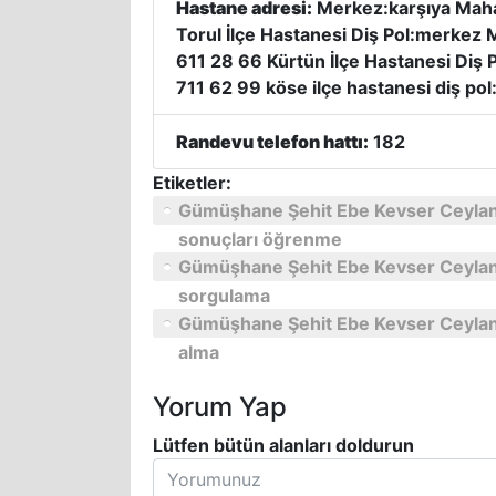
Hastane adresi:
Merkez:karşıya Maha
Torul İlçe Hastanesi Diş Pol:merkez
611 28 66 Kürtün İlçe Hastanesi Diş 
711 62 99 köse ilçe hastanesi diş p
Randevu telefon hattı:
182
Etiketler:
Gümüşhane Şehit Ebe Kevser Ceylan 
sonuçları öğrenme
Gümüşhane Şehit Ebe Kevser Ceylan A
sorgulama
Gümüşhane Şehit Ebe Kevser Ceylan A
alma
Yorum Yap
Lütfen bütün alanları doldurun