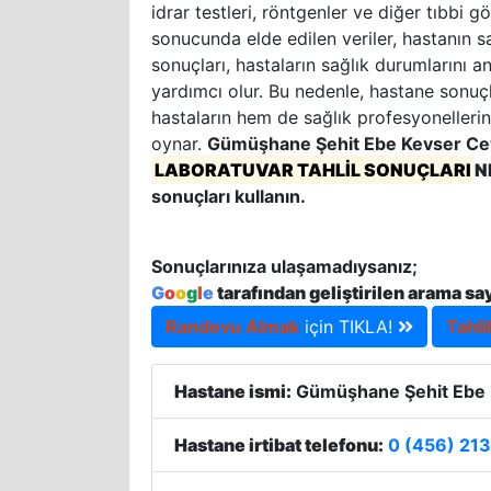
idrar testleri, röntgenler ve diğer tıbbi g
sonucunda elde edilen veriler, hastanın sa
sonuçları, hastaların sağlık durumlarını a
yardımcı olur. Bu nedenle, hastane sonuçla
hastaların hem de sağlık profesyonellerin
oynar.
Gümüşhane Şehit Ebe Kevser Ceyl
LABORATUVAR TAHLİL SONUÇLARI
N
sonuçları kullanın.
Sonuçlarınıza ulaşamadıysanız;
G
o
o
g
l
e
tarafından geliştirilen arama sa
Randevu Almak
için TIKLA!
Tahli
Hastane ismi:
Gümüşhane Şehit Ebe K
Hastane irtibat telefonu:
0 (456) 213