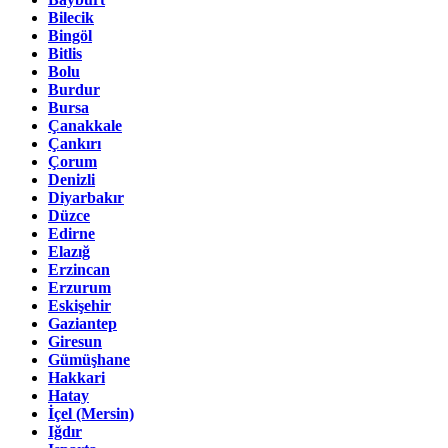
Bilecik
Bingöl
Bitlis
Bolu
Burdur
Bursa
Çanakkale
Çankırı
Çorum
Denizli
Diyarbakır
Düzce
Edirne
Elazığ
Erzincan
Erzurum
Eskişehir
Gaziantep
Giresun
Gümüşhane
Hakkari
Hatay
İçel (Mersin)
Iğdır