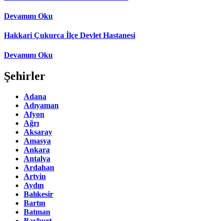
Devamını Oku
Hakkari Çukurca İlçe Devlet Hastanesi
Devamını Oku
Şehirler
Adana
Adıyaman
Afyon
Ağrı
Aksaray
Amasya
Ankara
Antalya
Ardahan
Artvin
Aydın
Balıkesir
Bartın
Batman
Bayburt