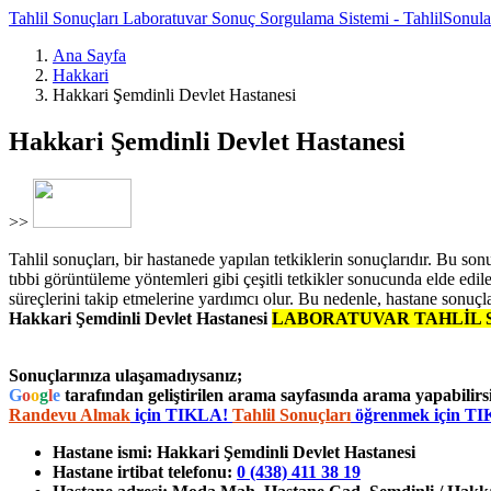
Tahlil Sonuçları Laboratuvar Sonuç Sorgulama Sistemi - TahlilSonul
Ana Sayfa
Hakkari
Hakkari Şemdinli Devlet Hastanesi
Hakkari Şemdinli Devlet Hastanesi
>>
Tahlil sonuçları, bir hastanede yapılan tetkiklerin sonuçlarıdır. Bu sonuç
tıbbi görüntüleme yöntemleri gibi çeşitli tetkikler sonucunda elde edile
süreçlerini takip etmelerine yardımcı olur. Bu nedenle, hastane sonuçla
Hakkari Şemdinli Devlet Hastanesi
LABORATUVAR TAHLİL 
Sonuçlarınıza ulaşamadıysanız;
G
o
o
g
l
e
tarafından geliştirilen arama sayfasında arama yapabilirsi
Randevu Almak
için TIKLA!
Tahlil Sonuçları
öğrenmek için T
Hastane ismi:
Hakkari Şemdinli Devlet Hastanesi
Hastane irtibat telefonu:
0 (438) 411 38 19