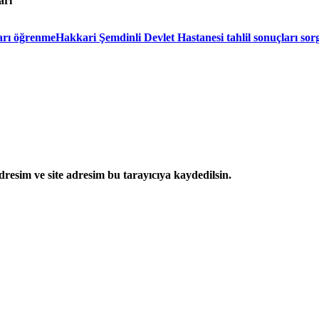
ari
arı öğrenme
Hakkari Şemdinli Devlet Hastanesi tahlil sonuçları so
resim ve site adresim bu tarayıcıya kaydedilsin.