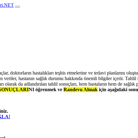
ari.NET
lar, doktorların hastalıkları teşhis etmelerine ve tedavi planlarını oluştu
n veriler, hastanın sağlık durumu hakkında önemli bilgiler içerir. Tahlil
rı olarak da adlandırılan tahlil sonuçları, hem hastaların hem de sağlık
SONUÇLARI
NI
öğrenmek ve
Randevu Almak
için aşağıdaki sonu
niz.
IKLA!