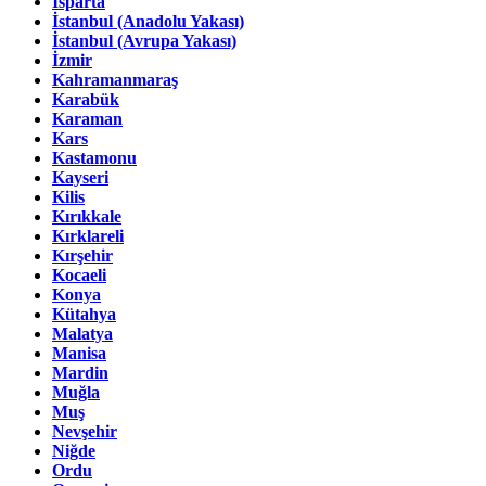
Isparta
İstanbul (Anadolu Yakası)
İstanbul (Avrupa Yakası)
İzmir
Kahramanmaraş
Karabük
Karaman
Kars
Kastamonu
Kayseri
Kilis
Kırıkkale
Kırklareli
Kırşehir
Kocaeli
Konya
Kütahya
Malatya
Manisa
Mardin
Muğla
Muş
Nevşehir
Niğde
Ordu