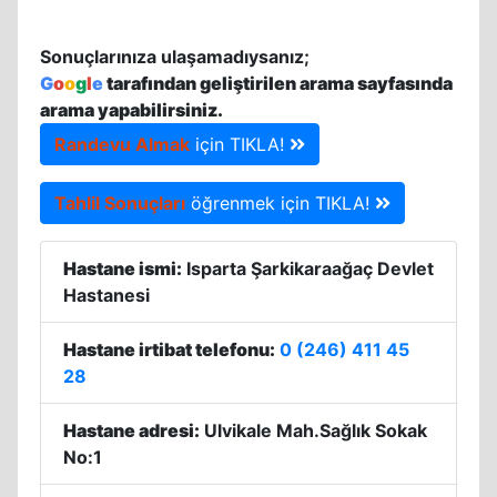
Sonuçlarınıza ulaşamadıysanız;
G
o
o
g
l
e
tarafından geliştirilen arama sayfasında
arama yapabilirsiniz.
Randevu Almak
için TIKLA!
Tahlil Sonuçları
öğrenmek için TIKLA!
Hastane ismi:
Isparta Şarkikaraağaç Devlet
Hastanesi
Hastane irtibat telefonu:
0 (246) 411 45
28
Hastane adresi:
Ulvikale Mah.Sağlık Sokak
No:1