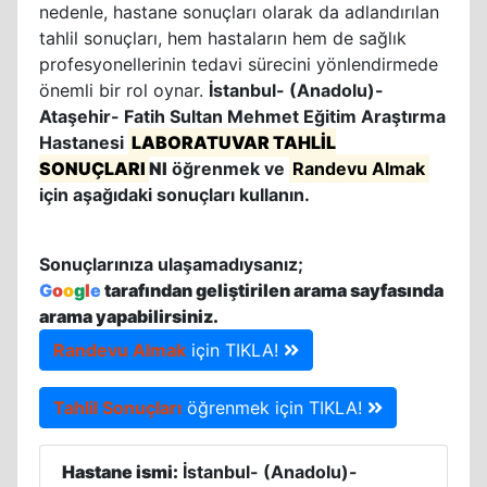
nedenle, hastane sonuçları olarak da adlandırılan
tahlil sonuçları, hem hastaların hem de sağlık
profesyonellerinin tedavi sürecini yönlendirmede
önemli bir rol oynar.
İstanbul- (Anadolu)-
Ataşehir- Fatih Sultan Mehmet Eğitim Araştırma
Hastanesi
LABORATUVAR TAHLİL
SONUÇLARI
NI
öğrenmek ve
Randevu Almak
için aşağıdaki sonuçları kullanın.
Sonuçlarınıza ulaşamadıysanız;
G
o
o
g
l
e
tarafından geliştirilen arama sayfasında
arama yapabilirsiniz.
Randevu Almak
için TIKLA!
Tahlil Sonuçları
öğrenmek için TIKLA!
Hastane ismi:
İstanbul- (Anadolu)-