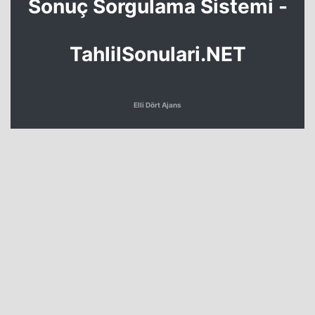
Sonuç Sorgulama Sistemi -
TahlilSonulari.NET
Elli Dört Ajans