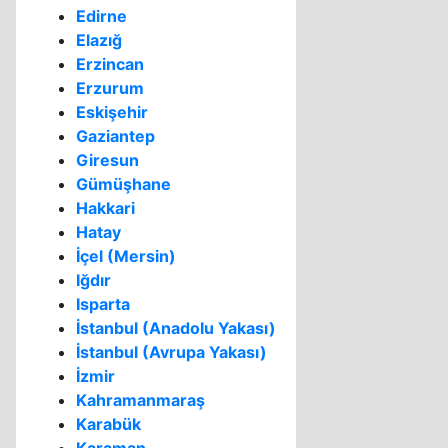
Edirne
Elazığ
Erzincan
Erzurum
Eskişehir
Gaziantep
Giresun
Gümüşhane
Hakkari
Hatay
İçel (Mersin)
Iğdır
Isparta
İstanbul (Anadolu Yakası)
İstanbul (Avrupa Yakası)
İzmir
Kahramanmaraş
Karabük