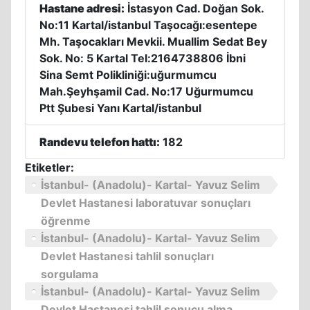
Hastane adresi:
İstasyon Cad. Doğan Sok.
No:11 Kartal/istanbul Taşocağı:esentepe
Mh. Taşocakları Mevkii. Muallim Sedat Bey
Sok. No: 5 Kartal Tel:2164738806 İbni
Sina Semt Polikliniği:uğurmumcu
Mah.Şeyhşamil Cad. No:17 Uğurmumcu
Ptt Şubesi Yanı Kartal/istanbul
Randevu telefon hattı:
182
Etiketler:
İstanbul- (Anadolu)- Kartal- Yavuz Selim
Devlet Hastanesi laboratuvar sonuçları
öğrenme
İstanbul- (Anadolu)- Kartal- Yavuz Selim
Devlet Hastanesi tahlil sonuçları
sorgulama
İstanbul- (Anadolu)- Kartal- Yavuz Selim
Devlet Hastanesi tahlil sonucu alma