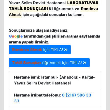
Yavuz Selim Devlet Hastanesi
LABORATUVAR
TAHLİL SONUÇLARI
NI
öğrenmek ve
Randevu
Almak
için aşağıdaki sonuçları kullanın.
Sonuçlarınıza ulaşamadıysanız;
G
o
o
g
l
e
tarafından geliştirilen arama sayfasında
arama yapabilirsiniz.
Randevu Almak
için TIKLA!
Tahlil Sonuçları
öğrenmek için TIKLA!
Hastane ismi:
İstanbul- (Anadolu)- Kartal-
Yavuz Selim Devlet Hastanesi
Hastane irtibat telefonu:
0 (216) 586 33
33