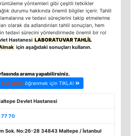
örüntüleme yöntemleri gibi çeşitli tetkikler
ğlık durumu hakkında önemli bilgiler içerir. Tahlil
nlamalarına ve tedavi süreçlerini takip etmelerine
rı olarak da adlandırılan tahlil sonuçları, hem
in tedavi sürecini yönlendirmede önemli bir rol
vlet Hastanesi
LABORATUVAR TAHLİL
Almak
için aşağıdaki sonuçları kullanın.
yfasında arama yapabilirsiniz.
l Sonuçları
öğrenmek için TIKLA!
altepe Devlet Hastanesi
 77 70
 Sok. No:26-28 34843 Maltepe / İstanbul