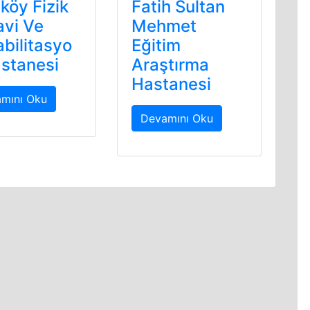
köy Fizik
Fatih Sultan
avi Ve
Mehmet
bilitasyo
Eğitim
stanesi
Araştırma
Hastanesi
mını Oku
Devamını Oku