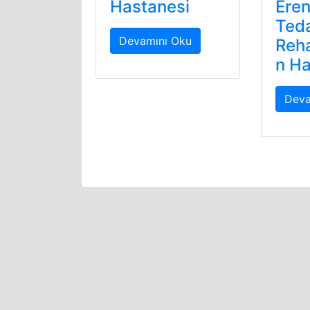
Hastanesi
Eren
Ted
Devamını Oku
Reha
n Ha
Deva