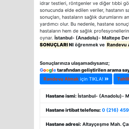
idrar testleri, röntgenler ve diğer tıbbi g
sonucunda elde edilen veriler, hastanın sa
sonuçları, hastaların sağlık durumlarını a
yardımcı olur. Bu nedenle, hastane sonuçla
hastaların hem de sağlık profesyonellerin
oynar.
İstanbul- (Anadolu)- Maltepe De
SONUÇLARI
NI
öğrenmek ve
Randevu 
Sonuçlarınıza ulaşamadıysanız;
G
o
o
g
l
e
tarafından geliştirilen arama sa
Randevu Almak
için TIKLA!
Tahli
Hastane ismi:
İstanbul- (Anadolu)- M
Hastane irtibat telefonu:
0 (216) 459
Hastane adresi:
Altayçeşme Mah. Çam