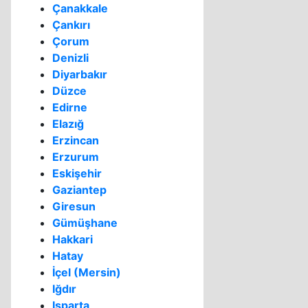
Çanakkale
Çankırı
Çorum
Denizli
Diyarbakır
Düzce
Edirne
Elazığ
Erzincan
Erzurum
Eskişehir
Gaziantep
Giresun
Gümüşhane
Hakkari
Hatay
İçel (Mersin)
Iğdır
Isparta