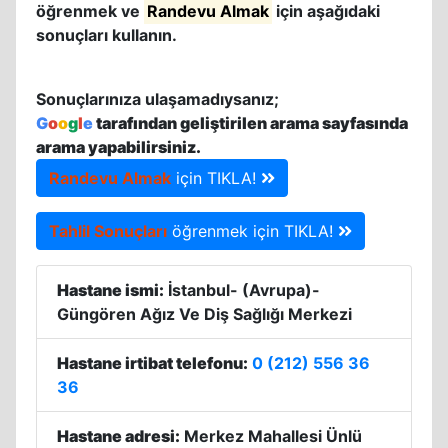
öğrenmek ve
Randevu Almak
için aşağıdaki
sonuçları kullanın.
Sonuçlarınıza ulaşamadıysanız;
G
o
o
g
l
e
tarafından geliştirilen arama sayfasında
arama yapabilirsiniz.
Randevu Almak
için TIKLA!
Tahlil Sonuçları
öğrenmek için TIKLA!
Hastane ismi:
İstanbul- (Avrupa)-
Güngören Ağız Ve Diş Sağlığı Merkezi
Hastane irtibat telefonu:
0 (212) 556 36
36
Hastane adresi:
Merkez Mahallesi Ünlü