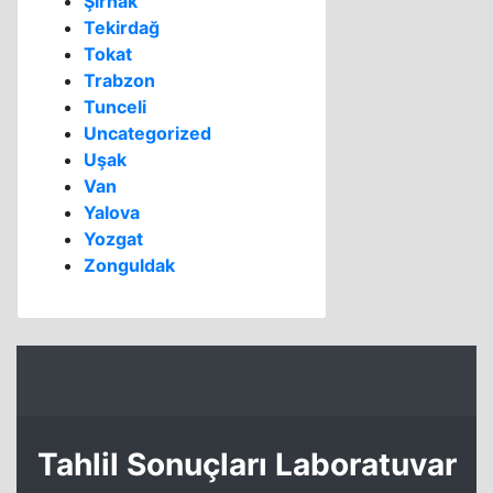
Şırnak
Tekirdağ
Tokat
Trabzon
Tunceli
Uncategorized
Uşak
Van
Yalova
Yozgat
Zonguldak
Tahlil Sonuçları Laboratuvar