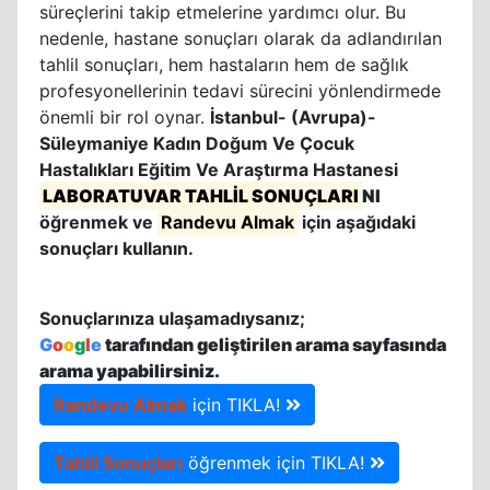
süreçlerini takip etmelerine yardımcı olur. Bu
nedenle, hastane sonuçları olarak da adlandırılan
tahlil sonuçları, hem hastaların hem de sağlık
profesyonellerinin tedavi sürecini yönlendirmede
önemli bir rol oynar.
İstanbul- (Avrupa)-
Süleymaniye Kadın Doğum Ve Çocuk
Hastalıkları Eğitim Ve Araştırma Hastanesi
LABORATUVAR TAHLİL SONUÇLARI
NI
öğrenmek ve
Randevu Almak
için aşağıdaki
sonuçları kullanın.
Sonuçlarınıza ulaşamadıysanız;
G
o
o
g
l
e
tarafından geliştirilen arama sayfasında
arama yapabilirsiniz.
Randevu Almak
için TIKLA!
Tahlil Sonuçları
öğrenmek için TIKLA!