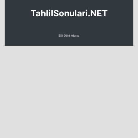
TahlilSonulari.NET
Elli Dört Ajans