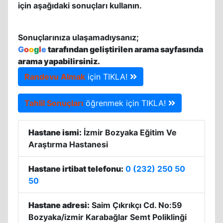
için aşağıdaki sonuçları kullanın.
Sonuçlarınıza ulaşamadıysanız;
G
o
o
g
l
e
tarafından geliştirilen arama sayfasında
arama yapabilirsiniz.
Randevu Almak
için TIKLA!
Tahlil Sonuçları
öğrenmek için TIKLA!
Hastane ismi:
İzmir Bozyaka Eğitim Ve
Araştırma Hastanesi
Hastane irtibat telefonu:
0 (232) 250 50
50
Hastane adresi:
Saim Çıkrıkçı Cd. No:59
Bozyaka/izmir Karabağlar Semt Poliklinği