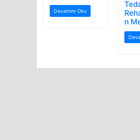
Ted
Devamını Oku
Reha
n Me
Deva