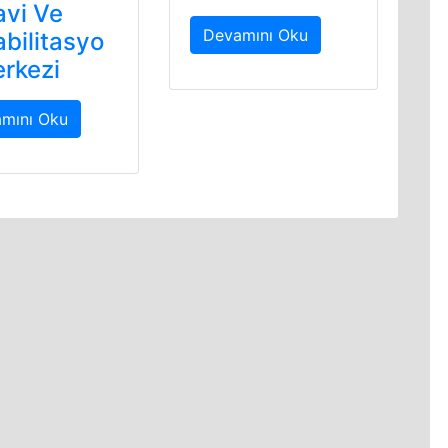
avi Ve
Devamını Oku
bilitasyo
rkezi
mını Oku