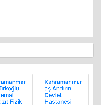
ramanmar
Kahramanmar
ürkoğlu
aş Andırın
Kemal
Devlet
zıt Fizik
Hastanesi