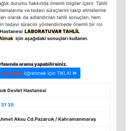
ğlık durumu hakkında önemli bilgiler içerir. Tahlil
nlamalarına ve tedavi süreçlerini takip etmelerine
rı olarak da adlandırılan tahlil sonuçları, hem
in tedavi sürecini yönlendirmede önemli bir rol
 Hastanesi
LABORATUVAR TAHLİL
Almak
için aşağıdaki sonuçları kullanın.
yfasında arama yapabilirsiniz.
l Sonuçları
öğrenmek için TIKLA!
ık Devlet Hastanesi
 31 35
hmet Aksu Cd.Pazarcık / Kahramanmaraş