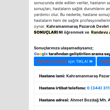
sonucunda elde edilen veriler, hastanın sa
sonuçları, hastaların sağlık durumlarını a
yardımcı olur. Bu nedenle, hastane sonuçla
hastaların hem de sağlık profesyonellerin
oynar.
Kahramanmaraş Pazarcık Devlet
SONUÇLARI
NI
öğrenmek ve
Randevu 
Sonuçlarınıza ulaşamadıysanız;
G
o
o
g
l
e
tarafından geliştirilen arama sa
Randevu Almak
için TIKLA!
Tahli
Hastane ismi:
Kahramanmaraş Pazarc
Hastane irtibat telefonu:
0 (344) 311
Hastane adresi:
Ahmet Bozdağ Mh. A