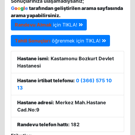
Sonuçlarınıza ulaşamadıysanız;
G
o
o
g
l
e
tarafından geliştirilen arama sayfasında
arama yapabilirsiniz.
Randevu Almak
için TIKLA!
Tahlil Sonuçları
öğrenmek için TIKLA!
Hastane ismi:
Kastamonu Bozkurt Devlet
Hastanesi
Hastane irtibat telefonu:
0 (366) 575 10
13
Hastane adresi:
Merkez Mah.Hastane
Cad.No:9
Randevu telefon hattı:
182