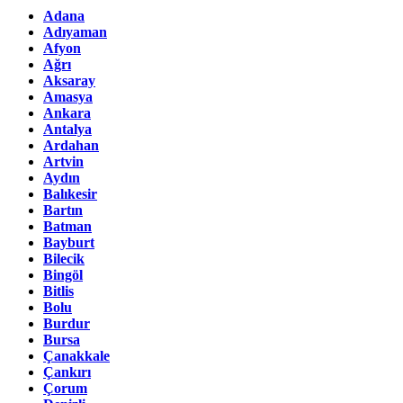
Adana
Adıyaman
Afyon
Ağrı
Aksaray
Amasya
Ankara
Antalya
Ardahan
Artvin
Aydın
Balıkesir
Bartın
Batman
Bayburt
Bilecik
Bingöl
Bitlis
Bolu
Burdur
Bursa
Çanakkale
Çankırı
Çorum