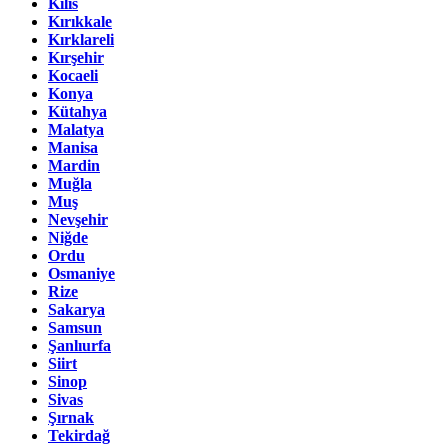
Kilis
Kırıkkale
Kırklareli
Kırşehir
Kocaeli
Konya
Kütahya
Malatya
Manisa
Mardin
Muğla
Muş
Nevşehir
Niğde
Ordu
Osmaniye
Rize
Sakarya
Samsun
Şanlıurfa
Siirt
Sinop
Sivas
Şırnak
Tekirdağ