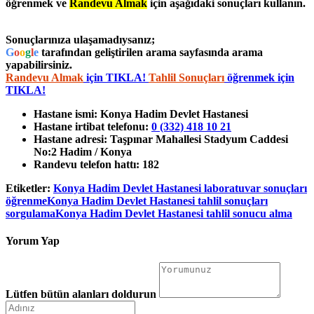
öğrenmek ve
Randevu Almak
için aşağıdaki sonuçları kullanın.
Sonuçlarınıza ulaşamadıysanız;
G
o
o
g
l
e
tarafından geliştirilen arama sayfasında arama
yapabilirsiniz.
Randevu Almak
için TIKLA!
Tahlil Sonuçları
öğrenmek için
TIKLA!
Hastane ismi:
Konya Hadim Devlet Hastanesi
Hastane irtibat telefonu:
0 (332) 418 10 21
Hastane adresi:
Taşpınar Mahallesi Stadyum Caddesi
No:2 Hadim / Konya
Randevu telefon hattı:
182
Etiketler:
Konya Hadim Devlet Hastanesi laboratuvar sonuçları
öğrenme
Konya Hadim Devlet Hastanesi tahlil sonuçları
sorgulama
Konya Hadim Devlet Hastanesi tahlil sonucu alma
Yorum Yap
Lütfen bütün alanları doldurun