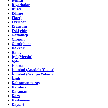
Denizli
Diyarbakır
Düzce
Edirne
Elazığ
Erzincan
Erzurum
Eskişehir
Gaziantep
Giresun
Gümüşhane
Hakkari
Hatay
İçel (Mersin)
Iğdır
Isparta
İstanbul (Anadolu Yakası)
İstanbul (Avrupa Yakası)
İzmir
Kahramanmaraş
Karabük
Karaman
Kars
Kastamonu
Kayseri