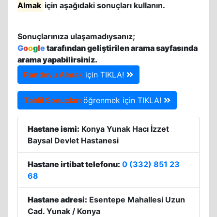
Almak
için aşağıdaki sonuçları kullanın.
Sonuçlarınıza ulaşamadıysanız;
G
o
o
g
l
e
tarafından geliştirilen arama sayfasında
arama yapabilirsiniz.
Randevu Almak
için TIKLA!
Tahlil Sonuçları
öğrenmek için TIKLA!
Hastane ismi:
Konya Yunak Hacı İzzet
Baysal Devlet Hastanesi
Hastane irtibat telefonu:
0 (332) 851 23
68
Hastane adresi:
Esentepe Mahallesi Uzun
Cad. Yunak / Konya