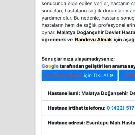
sonucunda elde edilen veriler, hastanın sa
sonuçları, hastaların sağlık durumlarını a
yardımcı olur. Bu nedenle, hastane sonuçla
hastaların hem de sağlık profesyonellerin
oynar.
Malatya Doğanşehir Devlet Hast
öğrenmek ve
Randevu Almak
için aşağ
Sonuçlarınıza ulaşamadıysanız;
G
o
o
g
l
e
tarafından geliştirilen arama sa
Randevu Almak
için TIKLA!
Tahli
Hastane ismi:
Malatya Doğanşehir De
Hastane irtibat telefonu:
0 (422) 517
Hastane adresi:
Esentepe Mah.Hastan