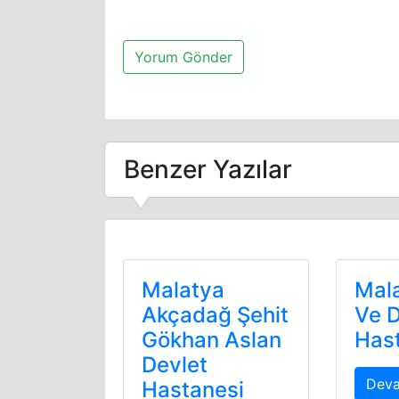
Benzer Yazılar
Malatya
Mal
Akçadağ Şehit
Ve D
Gökhan Aslan
Has
Devlet
Deva
Hastanesi