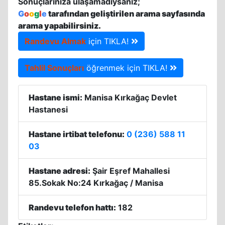
Sonuçlarınıza ulaşamadıysanız;
G
o
o
g
l
e
tarafından geliştirilen arama sayfasında
arama yapabilirsiniz.
Randevu Almak
için TIKLA!
Tahlil Sonuçları
öğrenmek için TIKLA!
Hastane ismi:
Manisa Kırkağaç Devlet
Hastanesi
Hastane irtibat telefonu:
0 (236) 588 11
03
Hastane adresi:
Şair Eşref Mahallesi
85.Sokak No:24 Kırkağaç / Manisa
Randevu telefon hattı:
182