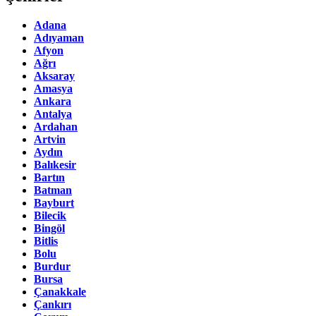
Adana
Adıyaman
Afyon
Ağrı
Aksaray
Amasya
Ankara
Antalya
Ardahan
Artvin
Aydın
Balıkesir
Bartın
Batman
Bayburt
Bilecik
Bingöl
Bitlis
Bolu
Burdur
Bursa
Çanakkale
Çankırı