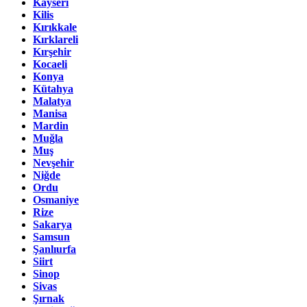
Kayseri
Kilis
Kırıkkale
Kırklareli
Kırşehir
Kocaeli
Konya
Kütahya
Malatya
Manisa
Mardin
Muğla
Muş
Nevşehir
Niğde
Ordu
Osmaniye
Rize
Sakarya
Samsun
Şanlıurfa
Siirt
Sinop
Sivas
Şırnak