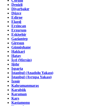
Çorum
Denizli
Diyarbakır
Düzce
Edirne
Elazığ
Erzincan
Erzurum
Eskişehir
Gaziantep
Giresun
Gümüşhane
Hakkari
Hatay
İçel (Mersin)
Iğdır
Isparta
İstanbul (Anadolu Yakası)
İstanbul (Avrupa Yakası)
İzmir
Kahramanmaraş
Karabük
Karaman
Kars
Kastamonu