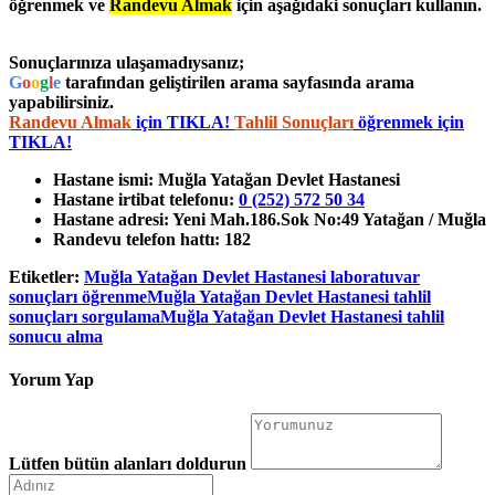
öğrenmek ve
Randevu Almak
için aşağıdaki sonuçları kullanın.
Sonuçlarınıza ulaşamadıysanız;
G
o
o
g
l
e
tarafından geliştirilen arama sayfasında arama
yapabilirsiniz.
Randevu Almak
için TIKLA!
Tahlil Sonuçları
öğrenmek için
TIKLA!
Hastane ismi:
Muğla Yatağan Devlet Hastanesi
Hastane irtibat telefonu:
0 (252) 572 50 34
Hastane adresi:
Yeni Mah.186.Sok No:49 Yatağan / Muğla
Randevu telefon hattı:
182
Etiketler:
Muğla Yatağan Devlet Hastanesi laboratuvar
sonuçları öğrenme
Muğla Yatağan Devlet Hastanesi tahlil
sonuçları sorgulama
Muğla Yatağan Devlet Hastanesi tahlil
sonucu alma
Yorum Yap
Lütfen bütün alanları doldurun