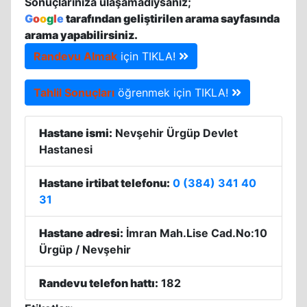
Sonuçlarınıza ulaşamadıysanız;
G
o
o
g
l
e
tarafından geliştirilen arama sayfasında
arama yapabilirsiniz.
Randevu Almak
için TIKLA!
Tahlil Sonuçları
öğrenmek için TIKLA!
Hastane ismi:
Nevşehir Ürgüp Devlet
Hastanesi
Hastane irtibat telefonu:
0 (384) 341 40
31
Hastane adresi:
İmran Mah.Lise Cad.No:10
Ürgüp / Nevşehir
Randevu telefon hattı:
182