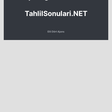
TahlilSonulari.NET
Elli Dört Ajans