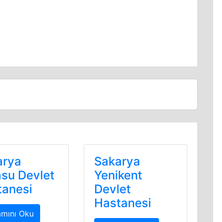
arya
Sakarya
su Devlet
Yenikent
tanesi
Devlet
Hastanesi
mını Oku