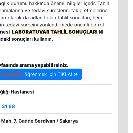
ğlık durumu hakkında önemli bilgiler içerir. Tahlil
nlamalarına ve tedavi süreçlerini takip etmelerine
rı olarak da adlandırılan tahlil sonuçları, hem
in tedavi sürecini yönlendirmede önemli bir rol
anesi
LABORATUVAR TAHLİL SONUÇLARI
NI
ıdaki sonuçları kullanın.
yfasında arama yapabilirsiniz.
l Sonuçları
öğrenmek için TIKLA!
ğlığı Hastanesi
 31 88
Mah. 7. Cadde Serdivan / Sakarya