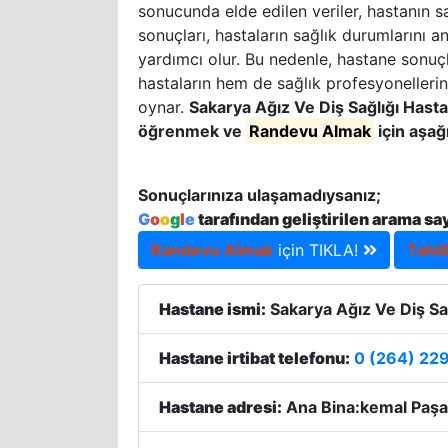
sonucunda elde edilen veriler, hastanın sa
sonuçları, hastaların sağlık durumlarını a
yardımcı olur. Bu nedenle, hastane sonuçla
hastaların hem de sağlık profesyonellerin
oynar.
Sakarya Ağız Ve Diş Sağlığı Hast
öğrenmek ve
Randevu Almak
için aşağ
Sonuçlarınıza ulaşamadıysanız;
G
o
o
g
l
e
tarafından geliştirilen arama sa
Randevu Almak
için TIKLA!
Tahli
Hastane ismi:
Sakarya Ağız Ve Diş Sa
Hastane irtibat telefonu:
0 (264) 229
Hastane adresi:
Ana Bina:kemal Paşa 