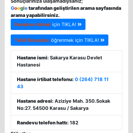
Sonuçlarınıza ulaşamadıysanız;
G
o
o
g
l
e
tarafından geliştirilen arama sayfasında
arama yapabilirsiniz.
Randevu Almak
için TIKLA!
Tahlil Sonuçları
öğrenmek için TIKLA!
Hastane ismi:
Sakarya Karasu Devlet
Hastanesi
Hastane irtibat telefonu:
0 (264) 718 11
43
Hastane adresi:
Aziziye Mah. 350.Sokak
No:27. 54500 Karasu / Sakarya
Randevu telefon hattı:
182