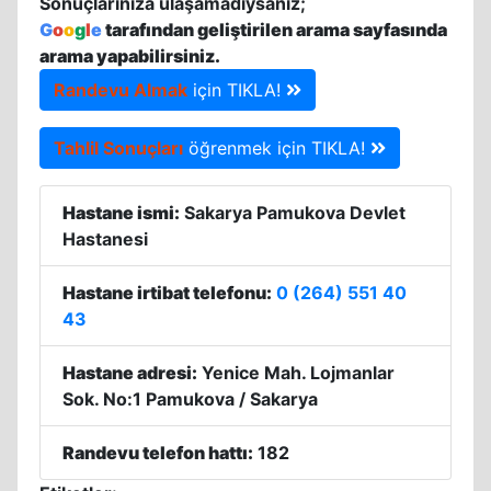
Sonuçlarınıza ulaşamadıysanız;
G
o
o
g
l
e
tarafından geliştirilen arama sayfasında
arama yapabilirsiniz.
Randevu Almak
için TIKLA!
Tahlil Sonuçları
öğrenmek için TIKLA!
Hastane ismi:
Sakarya Pamukova Devlet
Hastanesi
Hastane irtibat telefonu:
0 (264) 551 40
43
Hastane adresi:
Yenice Mah. Lojmanlar
Sok. No:1 Pamukova / Sakarya
Randevu telefon hattı:
182