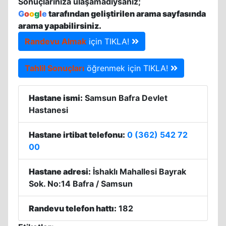
Sonuçlarınıza ulaşamadıysanız;
G
o
o
g
l
e
tarafından geliştirilen arama sayfasında
arama yapabilirsiniz.
Randevu Almak
için TIKLA!
Tahlil Sonuçları
öğrenmek için TIKLA!
Hastane ismi:
Samsun Bafra Devlet
Hastanesi
Hastane irtibat telefonu:
0 (362) 542 72
00
Hastane adresi:
İshaklı Mahallesi Bayrak
Sok. No:14 Bafra / Samsun
Randevu telefon hattı:
182