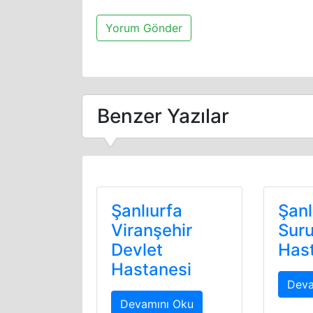
Benzer Yazılar
Şanlıurfa
Şanl
Viranşehir
Suru
Devlet
Has
Hastanesi
Deva
Devamını Oku