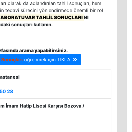
rı olarak da adlandırılan tahlil sonuçları, hem
in tedavi sürecini yönlendirmede önemli bir rol
LABORATUVAR TAHLİL SONUÇLARI
NI
ıdaki sonuçları kullanın.
yfasında arama yapabilirsiniz.
l Sonuçları
öğrenmek için TIKLA!
Hastanesi
 50 28
 İmam Hatip Lisesi Karşısı Bozova /