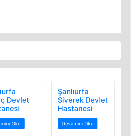
ıurfa
Şanlıurfa
ç Devlet
Siverek Devlet
tanesi
Hastanesi
mını Oku
Devamını Oku