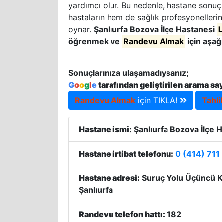
yardımcı olur. Bu nedenle, hastane sonuçla
hastaların hem de sağlık profesyonellerin
oynar.
Şanlıurfa Bozova İlçe Hastanesi
öğrenmek ve
Randevu Almak
için aşağ
Sonuçlarınıza ulaşamadıysanız;
G
o
o
g
l
e
tarafından geliştirilen arama sa
Randevu Almak
için TIKLA!
Tahli
Hastane ismi:
Şanlıurfa Bozova İlçe 
Hastane irtibat telefonu:
0 (414) 711
Hastane adresi:
Suruç Yolu Üçüncü Km
Şanlıurfa
Randevu telefon hattı:
182