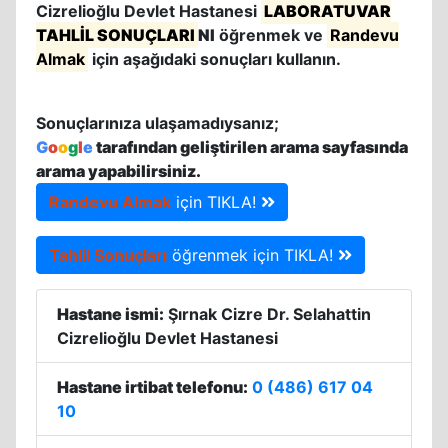
Cizrelioğlu Devlet Hastanesi
LABORATUVAR
TAHLİL SONUÇLARI
NI
öğrenmek ve
Randevu
Almak
için aşağıdaki sonuçları kullanın.
Sonuçlarınıza ulaşamadıysanız;
G
o
o
g
l
e
tarafından geliştirilen arama sayfasında
arama yapabilirsiniz.
Randevu Almak
için TIKLA!
Tahlil Sonuçları
öğrenmek için TIKLA!
Hastane ismi:
Şırnak Cizre Dr. Selahattin
Cizrelioğlu Devlet Hastanesi
Hastane irtibat telefonu:
0 (486) 617 04
10