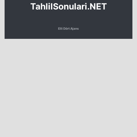
TahlilSonulari.NET
Elli Dört Ajans