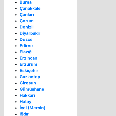
Bursa
Çanakkale
Çankırı
Çorum
Denizli
Diyarbakır
Düzce
Edirne
Elazığ
Erzincan
Erzurum
Eskişehir
Gaziantep
Giresun
Gümüşhane
Hakkari
Hatay
İçel (Mersin)
Iğdır