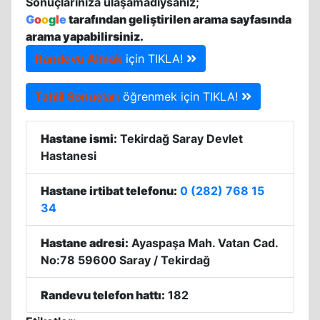
Sonuçlarınıza ulaşamadıysanız;
G
o
o
g
l
e
tarafından geliştirilen arama sayfasında
arama yapabilirsiniz.
Randevu Almak
için TIKLA!
Tahlil Sonuçları
öğrenmek için TIKLA!
Hastane ismi:
Tekirdağ Saray Devlet
Hastanesi
Hastane irtibat telefonu:
0 (282) 768 15
34
Hastane adresi:
Ayaspaşa Mah. Vatan Cad.
No:78 59600 Saray / Tekirdağ
Randevu telefon hattı:
182