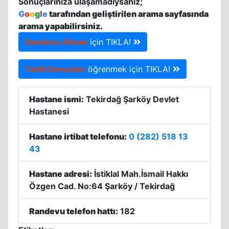
Sonuçlarınıza ulaşamadıysanız;
G
o
o
g
l
e
tarafından geliştirilen arama sayfasında
arama yapabilirsiniz.
Randevu Almak
için TIKLA!
Tahlil Sonuçları
öğrenmek için TIKLA!
Hastane ismi:
Tekirdağ Şarköy Devlet
Hastanesi
Hastane irtibat telefonu:
0 (282) 518 13
43
Hastane adresi:
İstiklal Mah.İsmail Hakkı
Özgen Cad. No:64 Şarköy / Tekirdağ
Randevu telefon hattı:
182