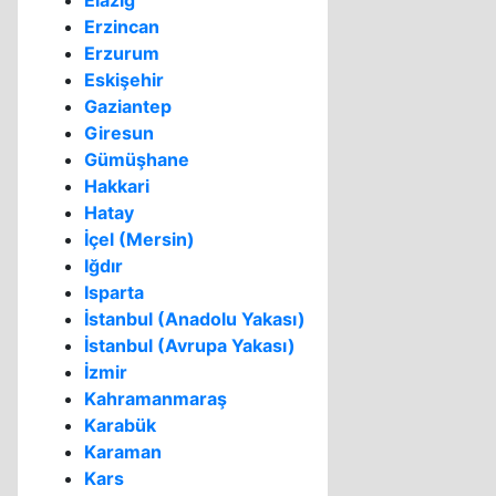
Elazığ
Erzincan
Erzurum
Eskişehir
Gaziantep
Giresun
Gümüşhane
Hakkari
Hatay
İçel (Mersin)
Iğdır
Isparta
İstanbul (Anadolu Yakası)
İstanbul (Avrupa Yakası)
İzmir
Kahramanmaraş
Karabük
Karaman
Kars