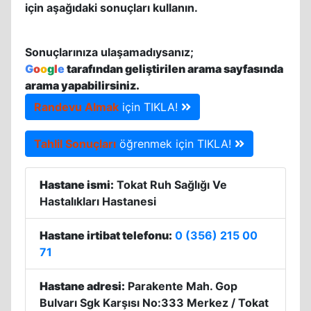
için aşağıdaki sonuçları kullanın.
Sonuçlarınıza ulaşamadıysanız;
G
o
o
g
l
e
tarafından geliştirilen arama sayfasında
arama yapabilirsiniz.
Randevu Almak
için TIKLA!
Tahlil Sonuçları
öğrenmek için TIKLA!
Hastane ismi:
Tokat Ruh Sağlığı Ve
Hastalıkları Hastanesi
Hastane irtibat telefonu:
0 (356) 215 00
71
Hastane adresi:
Parakente Mah. Gop
Bulvarı Sgk Karşısı No:333 Merkez / Tokat