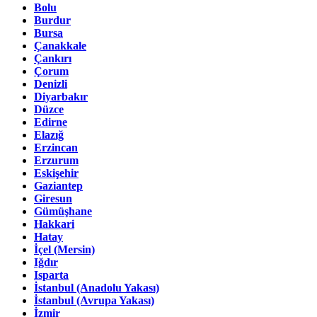
Bolu
Burdur
Bursa
Çanakkale
Çankırı
Çorum
Denizli
Diyarbakır
Düzce
Edirne
Elazığ
Erzincan
Erzurum
Eskişehir
Gaziantep
Giresun
Gümüşhane
Hakkari
Hatay
İçel (Mersin)
Iğdır
Isparta
İstanbul (Anadolu Yakası)
İstanbul (Avrupa Yakası)
İzmir