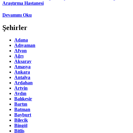
Araştırma Hastanesi
Devamını Oku
Şehirler
Adana
Adıyaman
Afyon
Ağrı
Aksaray
Amasya
Ankara
Antalya
Ardahan
Artvin
Aydın
Balıkesir
Bartın
Batman
Bayburt
Bilecik
Bingöl
Bitlis