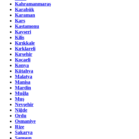
Kahramanmaraş
Karabük
Karaman
Kars
Kastamonu
Kayseri
Kilis
Kırıkkale
Kırklareli
Kırşehir
Kocaeli
Konya
Kütahya
Malatya
Manisa
Mardin
Muğla
Muş
Nevşehir
Niğde
Ordu
Osmaniye
Rize
Sakarya
Samsun