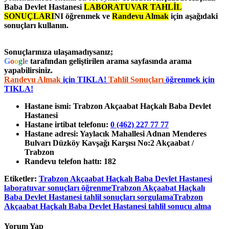
Baba Devlet Hastanesi
LABORATUVAR TAHLİL
SONUÇLARI
NI
öğrenmek ve
Randevu Almak
için aşağıdaki
sonuçları kullanın.
Sonuçlarınıza ulaşamadıysanız;
G
o
o
g
l
e
tarafından geliştirilen arama sayfasında arama
yapabilirsiniz.
Randevu Almak
için TIKLA!
Tahlil Sonuçları
öğrenmek için
TIKLA!
Hastane ismi:
Trabzon Akçaabat Haçkalı Baba Devlet
Hastanesi
Hastane irtibat telefonu:
0 (462) 227 77 77
Hastane adresi:
Yaylacık Mahallesi Adnan Menderes
Bulvarı Düzköy Kavşağı Karşısı No:2 Akçaabat /
Trabzon
Randevu telefon hattı:
182
Etiketler:
Trabzon Akçaabat Haçkalı Baba Devlet Hastanesi
laboratuvar sonuçları öğrenme
Trabzon Akçaabat Haçkalı
Baba Devlet Hastanesi tahlil sonuçları sorgulama
Trabzon
Akçaabat Haçkalı Baba Devlet Hastanesi tahlil sonucu alma
Yorum Yap