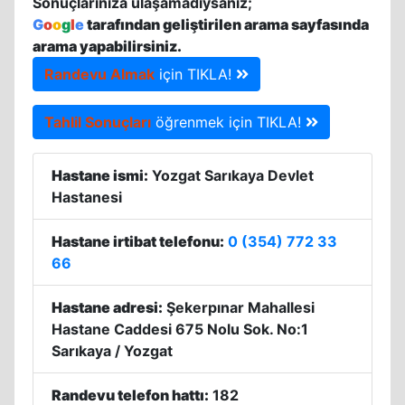
Sonuçlarınıza ulaşamadıysanız;
G
o
o
g
l
e
tarafından geliştirilen arama sayfasında
arama yapabilirsiniz.
Randevu Almak
için TIKLA!
Tahlil Sonuçları
öğrenmek için TIKLA!
Hastane ismi:
Yozgat Sarıkaya Devlet
Hastanesi
Hastane irtibat telefonu:
0 (354) 772 33
66
Hastane adresi:
Şekerpınar Mahallesi
Hastane Caddesi 675 Nolu Sok. No:1
Sarıkaya / Yozgat
Randevu telefon hattı:
182