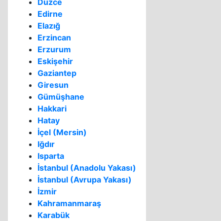
Düzce
Edirne
Elazığ
Erzincan
Erzurum
Eskişehir
Gaziantep
Giresun
Gümüşhane
Hakkari
Hatay
İçel (Mersin)
Iğdır
Isparta
İstanbul (Anadolu Yakası)
İstanbul (Avrupa Yakası)
İzmir
Kahramanmaraş
Karabük