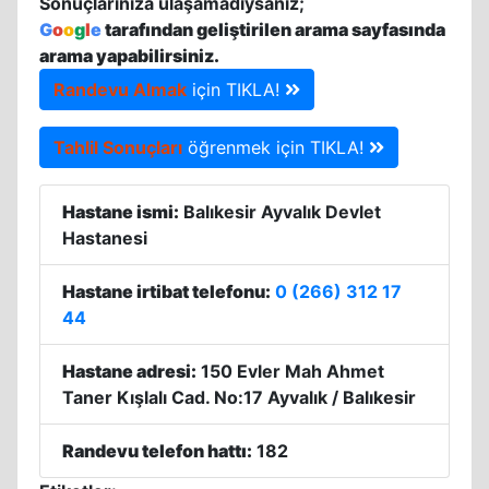
Sonuçlarınıza ulaşamadıysanız;
G
o
o
g
l
e
tarafından geliştirilen arama sayfasında
arama yapabilirsiniz.
Randevu Almak
için TIKLA!
Tahlil Sonuçları
öğrenmek için TIKLA!
Hastane ismi:
Balıkesir Ayvalık Devlet
Hastanesi
Hastane irtibat telefonu:
0 (266) 312 17
44
Hastane adresi:
150 Evler Mah Ahmet
Taner Kışlalı Cad. No:17 Ayvalık / Balıkesir
Randevu telefon hattı:
182